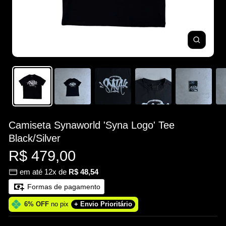
Zoom
Camiseta Synaworld 'Syna Logo' Tee
Black/Silver
Preço
R$ 479,00
em até 12x de
R$ 48,54
promocional
Formas de pagamento
6% OFF
no pix
+ Envio Prioritário