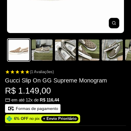
Zoom
(1 Avaliações)
Gucci Slip On GG Supreme Monogram
Preço
R$ 1.149,00
em até 12x de
R$ 116,44
promocional
Formas de pagamento
6% OFF
no pix
+ Envio Prioritário