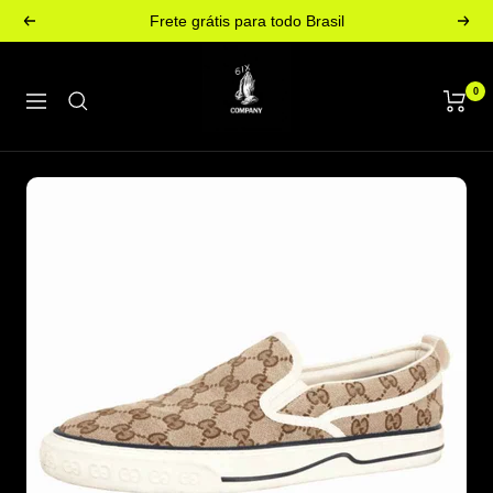
Pular
Frete grátis para todo Brasil
Anterior
Pró
para
Loja
o
0
6ix
conteúdo
Navegação
Company