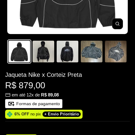
Zoom
Jaqueta Nike x Corteiz Preta
Preço
R$ 879,00
em até 12x de
R$ 89,08
promocional
Formas de pagamento
6% OFF
no pix
+ Envio Prioritário